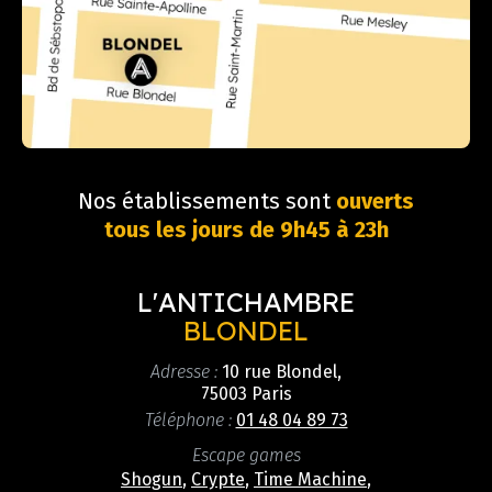
Nos établissements sont
ouverts
tous les jours de 9h45 à 23h
L'ANTICHAMBRE
BLONDEL
Adresse :
10 rue Blondel,
75003 Paris
Téléphone :
01 48 04 89 73
Escape games
Shogun
,
Crypte
,
Time Machine
,