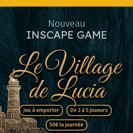
Nouveau
INSCAPE GAME
Le Village
de Lucia
Jeu à emporter
De 2 à 5 joueurs
50€ la journée