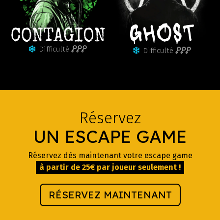
Difficulté
Difficulté
Réservez
UN ESCAPE GAME
Réservez dès maintenant votre escape game
à partir de 25€ par joueur seulement !
RÉSERVEZ MAINTENANT