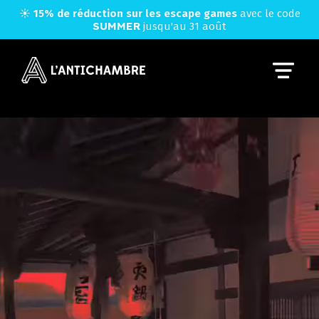
☀️
15% de réduction sur les escape games
avec le code
SUMMER
jusqu'au 31 août