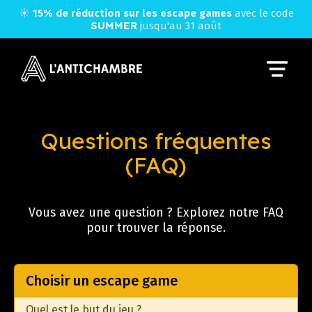
☀️
15% de réduction sur les escape games
avec le code
SUMMER
jusqu'au 31 août
Questions fréquentes
(FAQ)
Vous avez une question ? Explorez notre FAQ
pour trouver la réponse.
Choisir un escape game
Quel est le but du jeu ?