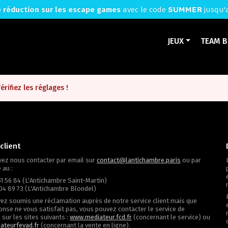
SUMMER
 réduction sur les escape games
avec le code
jusqu'
JEUX
TEAM B
rifiez les réglages !
client
ez nous contacter par email sur
contact@lantichambre.paris
ou par
 au :
51 56 84 (L'Antichambre Saint-Martin)
04 89 73 (L'Antichambre Blondel)
vez soumis une réclamation auprès de notre service client mais que
onse ne vous satisfait pas, vous pouvez contacter le service de
sur les sites suivants :
www.mediateur.fcd.fr
(concernant le service) ou
ateurfevad.fr
(concernant la vente en ligne).