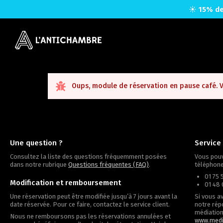
☀️
15% de
Oups, module de réservation en pause café. Vé
Une question ?
Service 
Consultez la liste des questions fréquemment posées
Vous pouv
dans notre rubrique
Questions fréquentes (FAQ)
.
téléphone
01 75 
Modification et remboursement
01 48 
Une réservation peut être modifiée jusqu’à 7 jours avant la
Si vous a
date réservée. Pour ce faire, contactez le service client.
notre rép
médiation 
Nous ne remboursons pas les réservations annulées et
www.medi