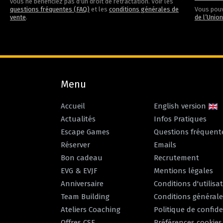
vous ne bénéficiez pas d'un droit de rétractation. Voir les
questions fréquentes (FAQ)
et les
conditions générales de
Vous pouv
vente
.
de l’Unio
Menu
Accueil
English version
Actualités
Infos Pratiques
Escape Games
Questions fréquent
Réserver
Emails
Bon cadeau
Recrutement
EVG & EVJF
Mentions légales
Anniversaire
Conditions d'utilisa
Team Building
Conditions générale
Ateliers Coaching
Politique de confide
Offres CSE
Préférences cookies