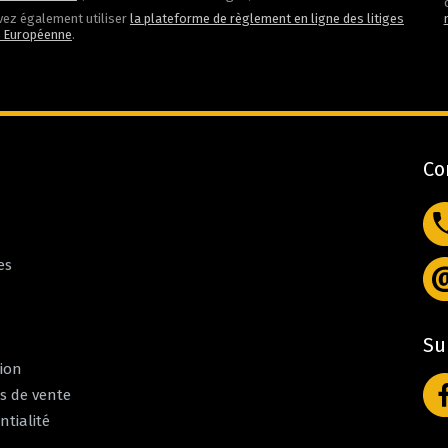
ez également utiliser
la plateforme de règlement en ligne des litiges
n Européenne
.
Co
es
Su
tion
s de vente
ntialité