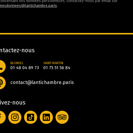
concernant vos données personnelles, contactez-nous par email sur
mesdonnees@lantichambre.paris
.
ntactez-nous
BLONDEL
SAINT-MARTIN
01 48 04 89 73
01 75 51 56 84
contact@lantichambre.paris
ivez-nous