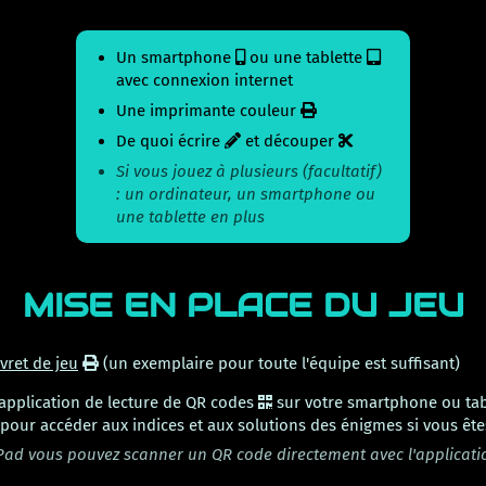
Un smartphone
ou une tablette
avec connexion internet
Une imprimante couleur
De quoi écrire
et découper
Si vous jouez à plusieurs (facultatif)
: un ordinateur, un smartphone ou
une tablette en plus
MISE EN PLACE DU JEU
ivret de jeu
(un exemplaire pour toute l'équipe est suffisant)
 application de lecture de QR codes
sur votre smartphone ou tab
pour accéder aux indices et aux solutions des énigmes si vous ête
Pad vous pouvez scanner un QR code directement avec l'applicati