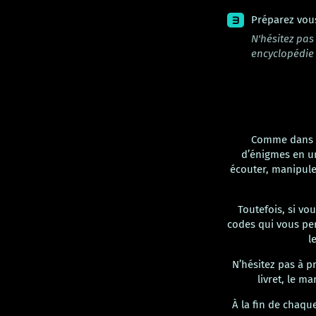
Préparez vou
N'hésitez pa
encyclopédi
Comme dans u
d’énigmes en un
écouter, manipuler
Toutefois, si v
codes qui vous per
l
N’hésitez pas à p
livret, le m
À la fin de chaqu