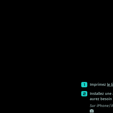
Imprimez
le l
Installez une
aurez besoin 
Sur iPhone/i
.