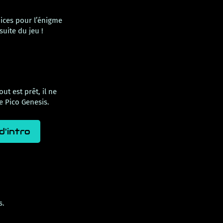
dices pour l’énigme
suite du jeu !
ut est prêt, il ne
e Pico Genesis.
d'intro
s.