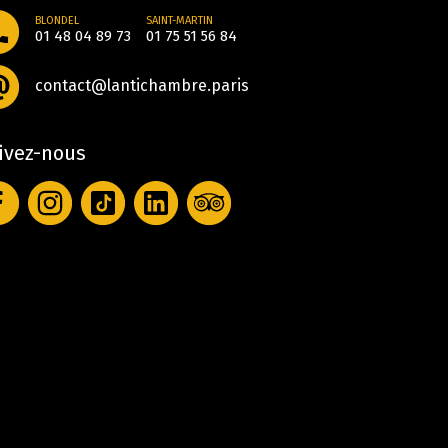
BLONDEL
SAINT-MARTIN
01 48 04 89 73
01 75 51 56 84
contact@lantichambre.paris
ivez-nous