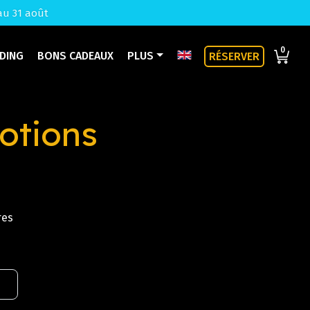
au 31 août
0
LDING
BONS CADEAUX
PLUS
RÉSERVER
motions
res