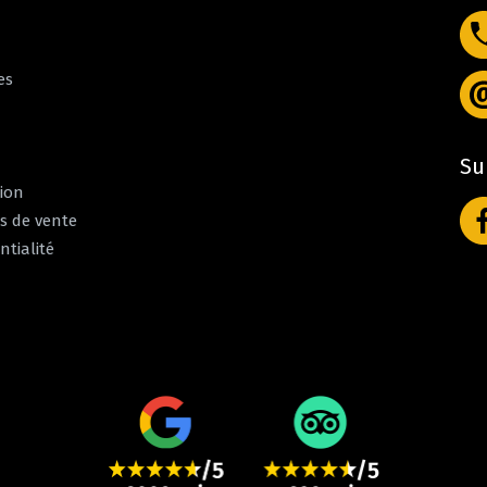
es
Su
tion
s de vente
ntialité