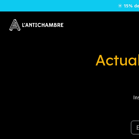
☀️
15% de
Actual
In