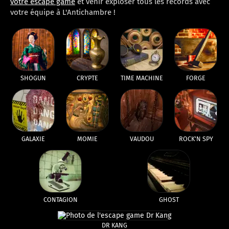
votre escape game
et venir exploser tous les records avec
votre équipe à L'Antichambre !
SHOGUN
CRYPTE
TIME MACHINE
FORGE
GALAXIE
MOMIE
VAUDOU
ROCK'N SPY
CONTAGION
GHOST
DR KANG