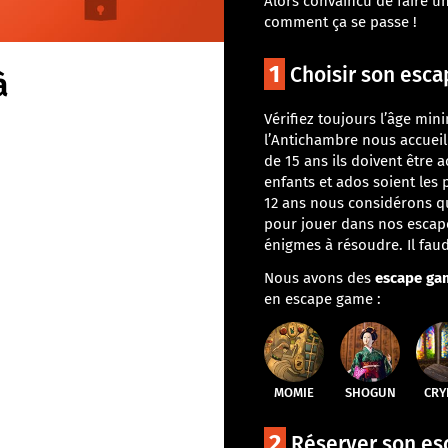
Alors convaincu de faire un
comment ça se passe !
1
Choisir son esca
à
Vérifiez toujours l’âge min
l’Antichambre nous accueil
de 15 ans ils doivent être
enfants et ados soient les p
12 ans nous considérons qu’
pour jouer dans nos escape 
énigmes à résoudre. Il fau
Nous avons des
escape ga
en escape game :
MOMIE
SHOGUN
CRY
2
Réserver son es