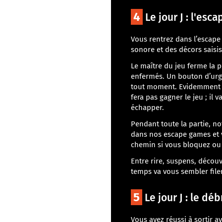
4
Le jour J : l'es
Vous rentrez dans l’escap
sonore et des décors saisis
Le maître du jeu ferme la 
enfermés. Un bouton d’urge
tout moment. Evidemment a
fera pas gagner le jeu ; il
échapper.
Pendant toute la partie, no
dans nos escape games et v
chemin si vous bloquez ou
Entre rire, suspens, découv
temps va vous sembler filer
5
Le jour J : le dé
Vous avez réussi à sortir av