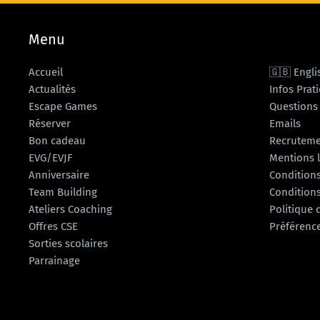
Menu
Accueil
🇬🇧 Engli
Actualités
Infos Prat
Escape Games
Questions
Réserver
Emails
Bon cadeau
Recrutem
EVG/EVJF
Mentions 
Anniversaire
Conditions
Team Building
Conditions
Ateliers Coaching
Politique 
Offres CSE
Préférenc
Sorties scolaires
Parrainage