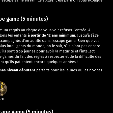
 escape game en famille ? Allez, c’est parti on vous explique
pe game (5 minutes)
imum requis au risque de vous voir refuser l’entrée. À
lons les enfants
à partir de 12 ans minimum
. Jusqu’à l’âge
 accompagnés d’un adulte dans l’escape game. Bien que vos
lus intelligents du monde, on le sait, s’ils n’ont pas encore
ils sont trop jeunes pour avoir la maturité et l’intellect
games du fait des règles à respecter et de la difficulté des
dra qu’ils patientent encore quelques années !
mes niveau débutant
parfaits pour les jeunes ou les novices
PTE
cape game (5 minutes)