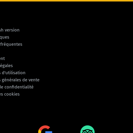
sh version
iques
 fréquentes
ent
légales
 d'utilisation
 générales de vente
de confidentialité
es cookies